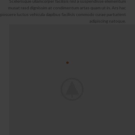
Scelerisque ullamcorper facilisis nisl a suspendisse elementum
musat rasd dignissim at condimentum artas quam ut in. Ars hac
posuere luctus vehicula dapibus facilisis commodo curae parturient
adipiscing natoque.