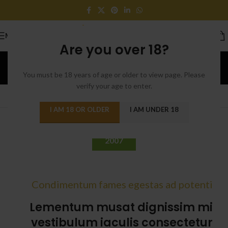
MENU
Are you over 18?
Timeline
You must be 18 years of age or older to view page. Please
Home
/
Timeline
verify your age to enter.
XTEMOS ELEMENTS
TIMELINE
I AM 18 OR OLDER
I AM UNDER 18
2007
Condimentum fames egestas ad potenti
Lementum musat dignissim mi
vestibulum iaculis consectetur