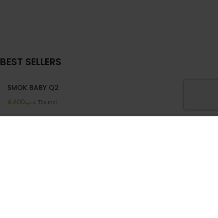
BEST SELLERS
SMOK BABY Q2
6.600
.د.ب
Tax incl.
MAZAJ SIGNATURE BLUE (20MG)
6.600
.د.ب
Tax incl.
PRETO MELON LOW ICE (20MG)
6.500
.د.ب
Tax incl.
VTC5A