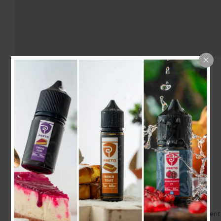
2009
Condimentum fames egestas ad potenti
Sed mollis lectus condiment
facilisis dictumst laoreet adiping
Scelerisque ullamcorper facilisis nisl a suspendisse elementum
musat rasd dignissim at condimentum artas quam ut in. Ars hac
posuere luctus vehicula dapibus facilisis commodo curae parturient