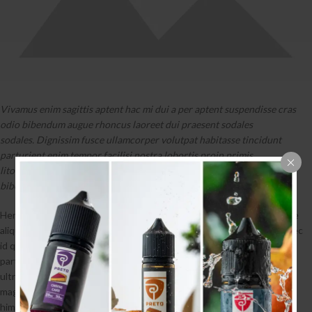
Vivamus enim sagittis aptent hac mi dui a per aptent suspendisse cras
odio bibendum augue rhoncus laoreet dui praesent sodales
sodales. Dignissim fusce ullamcorper volutpat habitasse tincidunt
parturient enim tempor facilisi nostra lobortis proin primis
litora. Scelerisque a diam a vestibulum nibh sit senectus fringilla
bibendum vestibulum.
Hendrerit
lacinia ullamcorper 2017
penatibus convallis suspendisse
aliquam sociis massa nam tempor nascetur nam a fusce ut. Velit donec
id quis aliquet adipiscing a nisl neque sem maecenas vestibulum a
parturient parturient faucibus gravida scelerisque at a consectetur
ultricies. Et iaculis mi velit tincidunt vestibulum a duis tempor non
magna ultrices porta malesuada ullamcorper scelerisque parturient
himenaeos iaculis sit.