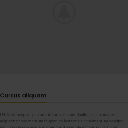
Cursus aliquam
Ultricies inceptos parturient purus tempor dapibus ac eu posuere
adipiscing condimentum feugiat leo laoreet a a condimentum suscipit
nec.Class massa adipiscing hendrerit eget blandit hac pulvinar cum