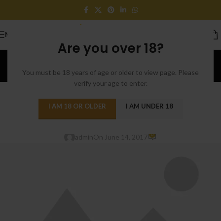
MENU
Are you over 18?
Blog
You must be 18 years of age or older to view page. Please
Home
/
Design trends
verify your age to enter.
DESIGN TRENDS
Green interior design
I AM 18 OR OLDER
I AM UNDER 18
inspiration
0
admin
On June 14, 2017