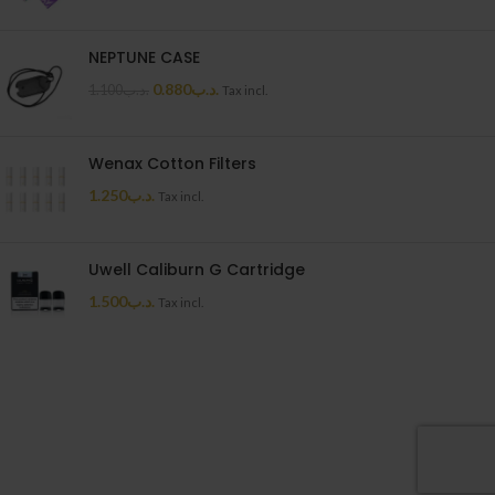
NEPTUNE CASE
0.880
.د.ب
1.100
.د.ب
Tax incl.
Wenax Cotton Filters
1.250
.د.ب
Tax incl.
Uwell Caliburn G Cartridge
1.500
.د.ب
Tax incl.