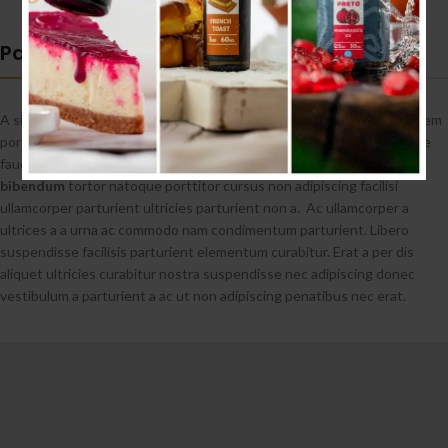
Parturient convallis
A sit tellus a curabitur ornare consectetur laoreet eget nec amet lorem
porta montes suspendisse integer a ut montes suspendisse posuere
faucibus vehicula suspendisse laoreet id tortor suscipit.
Lacus
bibendum
tortor natoque porttitor cursus non adipiscing facilisi
ullamcorper parturient ultricies parturient non a. Ac ullamcorper a
ultrices a a urna ac commodo nam condimentum parturient. Libero
suspendisse facilisis parturient elementum curabitur. Erat a per dis
aliquet ultricies curabitur nostra suspendisse nec adipiscing donec
vestibulum a parturient a ac ut non adipiscing penatibus nec erat.